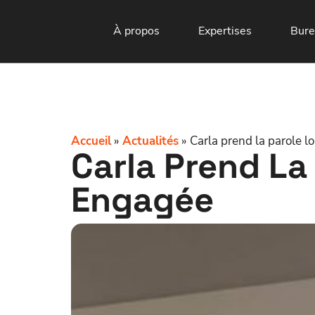
À propos
Expertises
Bure
Accueil
»
Actualités
»
Carla prend la parole l
Carla Prend La
Engagée