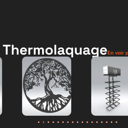
 Thermolaquage
En voir 