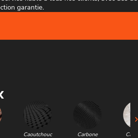
ction garantie.
x
Caoutchouc
Carbone
Carrelage