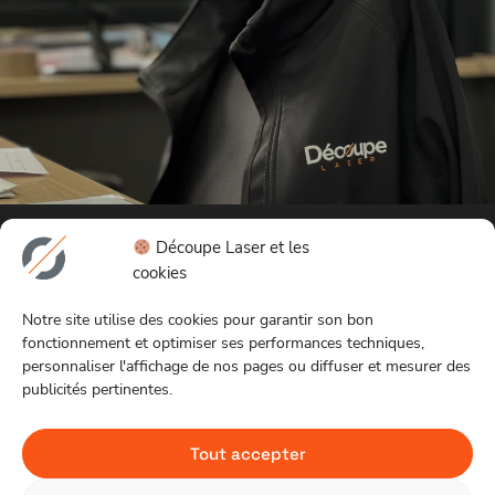
Découpe Laser et les
Expertises
Découpe
Légal
cookies
Découpe
Laser
Mentions
Découpe Laser répond à
laser
Notre
légales
Notre site utilise des cookies pour garantir son bon
vos demandes avec tout
Découpe
histoire
Politique
fonctionnement et optimiser ses performances techniques,
type de gabarits. Nous
personnaliser l'affichage de nos pages ou diffuser et mesurer des
jet d’eau
Nos
de
assurons toute la
publicités pertinentes.
prestation, de la
Tôlerie
équipements
confidentiali
conception à la livraison, y
Thermolaquage
Bureau
compris la découpe et le
Soudure
d’étude
Tout accepter
parachèvement, pour
Actualités
divers matériaux.
Contact