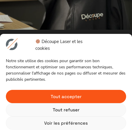
Découpe Laser et les
Expertises
Découpe
Légal
cookies
Découpe
Laser
Mentions
Découpe Laser répond à
laser
Notre
légales
Notre site utilise des cookies pour garantir son bon
vos demandes avec tout
Découpe
histoire
Politique
fonctionnement et optimiser ses performances techniques,
type de gabarits. Nous
personnaliser l'affichage de nos pages ou diffuser et mesurer des
jet d’eau
Nos
de
assurons toute la
prestation, de la
publicités pertinentes.
Tôlerie
équipements
confidentiali
conception à la livraison, y
Thermolaquage
Bureau
compris la découpe et le
Soudure
d’étude
Tout accepter
parachèvement, pour
Actualités
divers matériaux.
Contact
Tout refuser
© 2026 Découpe
Site
Voir les préférences
Laser. Tous droits
web