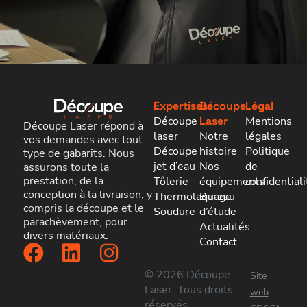
Expertises
Découpe
Légal
Découpe
Laser
Mentions
Découpe Laser répond à
laser
Notre
légales
vos demandes avec tout
Découpe
histoire
Politique
type de gabarits. Nous
jet d’eau
Nos
de
assurons toute la
prestation, de la
Tôlerie
équipements
confidentiali
conception à la livraison, y
Thermolaquage
Bureau
compris la découpe et le
Soudure
d’étude
parachèvement, pour
Actualités
divers matériaux.
Contact
© 2026 Découpe
Site
Laser. Tous droits
web
réservés.