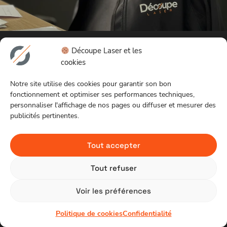
Découpe Laser et les
Expertises
Découpe
Légal
cookies
Découpe
Laser
Mentions
Découpe Laser répond à
laser
Notre
légales
Notre site utilise des cookies pour garantir son bon
vos demandes avec tout
Découpe
histoire
Politique
fonctionnement et optimiser ses performances techniques,
type de gabarits. Nous
personnaliser l'affichage de nos pages ou diffuser et mesurer des
jet d’eau
Nos
de
assurons toute la
publicités pertinentes.
prestation, de la
Tôlerie
équipements
confidentiali
conception à la livraison, y
Thermolaquage
Bureau
compris la découpe et le
Soudure
d’étude
Tout accepter
parachèvement, pour
Actualités
divers matériaux.
Contact
Tout refuser
© 2026 Découpe
Site
Voir les préférences
Laser. Tous droits
web
réservés.
CDSGN
Politique de cookies
Confidentialité